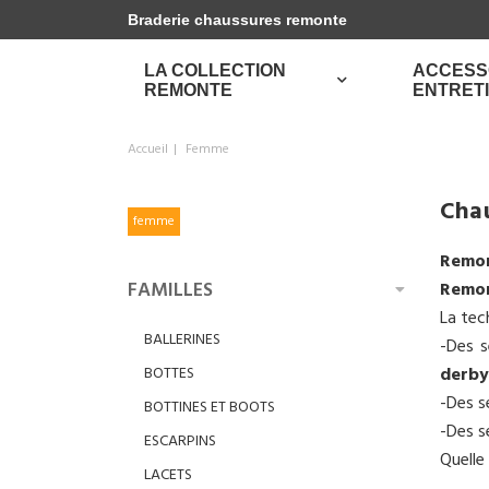
Braderie chaussures remonte
LA COLLECTION
ACCESS
REMONTE
ENTRET
Accueil
Femme
Cha
femme
Remo
FAMILLES
Remo
La tec
BALLERINES
-Des s
BOTTES
derby
-Des s
BOTTINES ET BOOTS
-Des s
ESCARPINS
Quelle 
LACETS