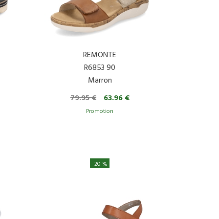
REMONTE
R6853 90
Marron
79.95 €
63.96 €
-20 %