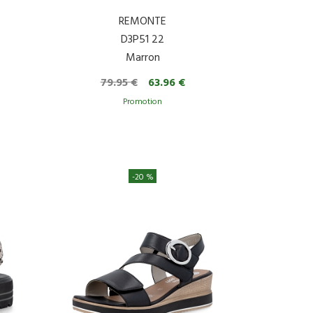
REMONTE
D3P51 22
Marron
79.95 €
63.96 €
-20 %