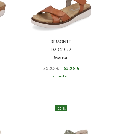
REMONTE
D2049 22
Marron
79.95 €
63.96 €
-20 %