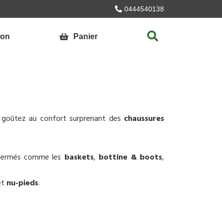
0444540138
ion
Panier
, goûtez au confort surprenant des
chaussures
s fermés comme les
baskets
,
bottine & boots
,
et
nu-pieds
.