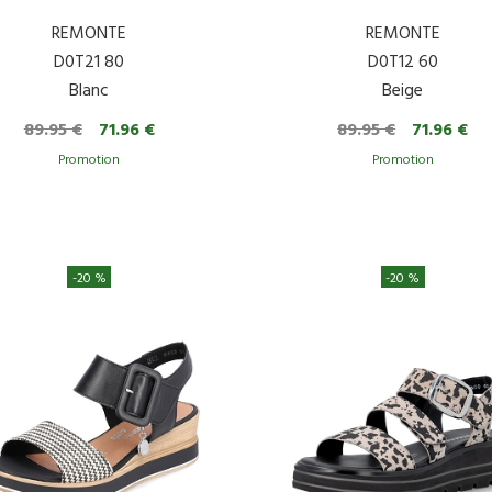
REMONTE
REMONTE
D0T21 80
D0T12 60
Blanc
Beige
89.95 €
71.96 €
89.95 €
71.96 €
-20 %
-20 %