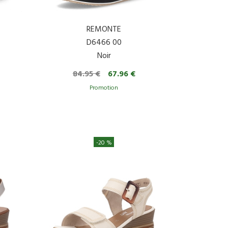
REMONTE
D6466 00
Noir
84.95 €
67.96 €
-20 %