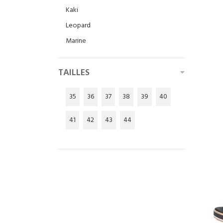
Kaki
Leopard
Marine
Marron
TAILLES
Metallic
Multicolore
35
36
37
38
39
40
Noir
Or
41
42
43
44
Orange
Platine
Rose
Rouge
Vernis
Vert