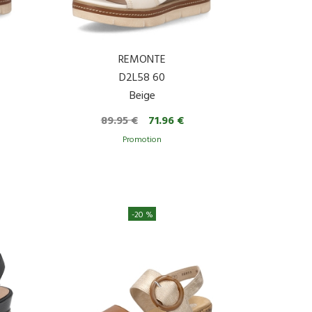
REMONTE
D2L58 60
Beige
89.95 €
71.96 €
-20 %