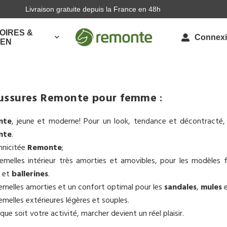
Livraison gratuite depuis la France en 48h
OIRES &
Connex
IEN
ussures Remonte pour femme
:
nte
, jeune et moderne! Pour un look, tendance et décontracté
nte
.
hnicitée
Remonte
;
emelles intérieur très amorties et amovibles, pour les modèle
et
ballerines
.
emelles amorties et un confort optimal pour les
sandales
,
mules
emelles extérieures légères et souples.
que soit votre activité, marcher devient un réel plaisir.