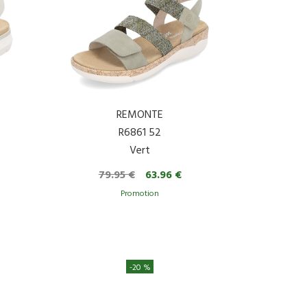
REMONTE
R6861 52
Vert
79.95 €
63.96 €
-20 %