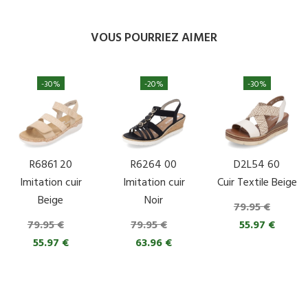
VOUS POURRIEZ AIMER
-30%
-20%
-30%
R6861 20
R6264 00
D2L54 60
Imitation cuir
Imitation cuir
Cuir Textile Beige
Beige
Noir
79.95 €
79.95 €
79.95 €
55.97 €
55.97 €
63.96 €