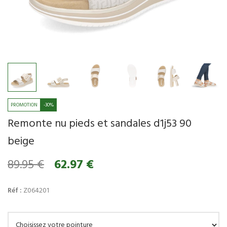
-30%
Remonte nu pieds et sandales d1j53 90
beige
89.95 €
62.97 €
Réf :
Z064201