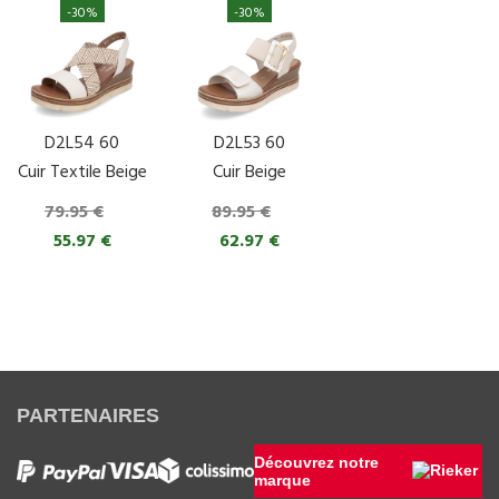
-30%
-30%
D2L54 60
D2L53 60
Cuir Textile Beige
Cuir Beige
79.95 €
89.95 €
55.97 €
62.97 €
PARTENAIRES
Découvrez notre
marque