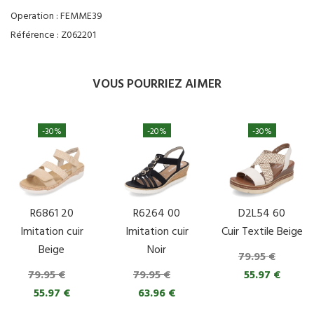
Operation :
FEMME39
Référence :
Z062201
VOUS POURRIEZ AIMER
-30%
-20%
-30%
R6861 20
R6264 00
D2L54 60
Imitation cuir
Imitation cuir
Cuir Textile Beige
Beige
Noir
79.95 €
79.95 €
79.95 €
55.97 €
55.97 €
63.96 €