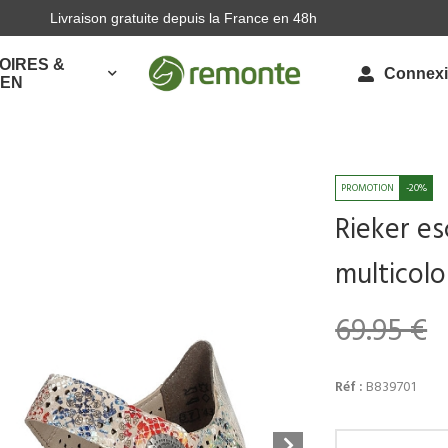
Livraison gratuite depuis la France en 48h
OIRES &
Connex
IEN
-20%
Rieker es
multicolo
69.95 €
Réf :
B839701