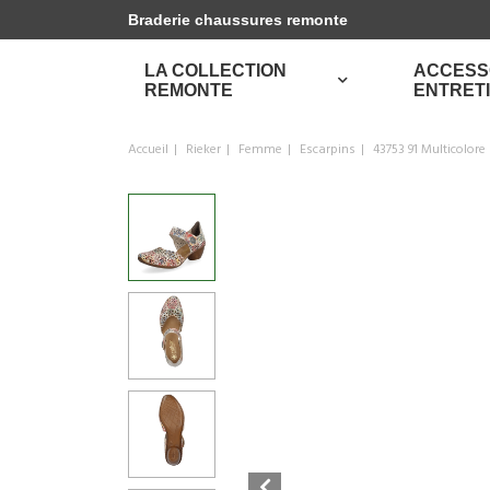
Braderie chaussures remonte
LA COLLECTION
ACCESS
REMONTE
ENTRET
Accueil
Rieker
Femme
Escarpins
43753 91 Multicolore