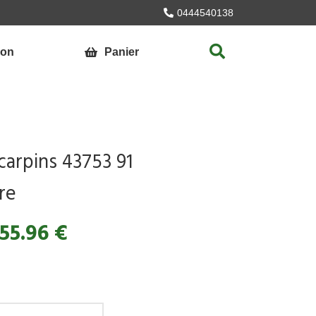
0444540138
ion
Panier
carpins 43753 91
re
55.96 €