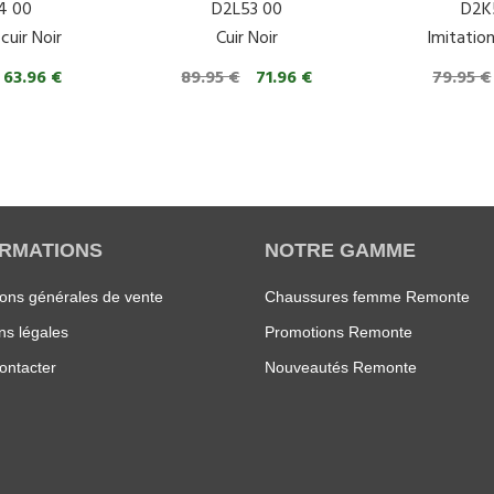
4 00
D2L53 00
D2K
cuir Noir
Cuir Noir
Imitation
63.96 €
89.95 €
71.96 €
79.95 €
ORMATIONS
NOTRE GAMME
ions générales de vente
Chaussures femme Remonte
ns légales
Promotions Remonte
ontacter
Nouveautés Remonte