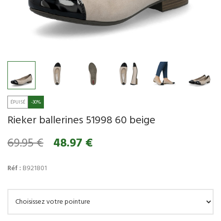
-30%
Rieker ballerines 51998 60 beige
69.95 €
48.97 €
Réf :
B921801