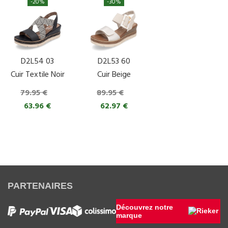
-20%
-30%
D2L54 03
D2L53 60
Cuir Textile Noir
Cuir Beige
79.95 €
89.95 €
63.96 €
62.97 €
PARTENAIRES
Découvrez notre
marque