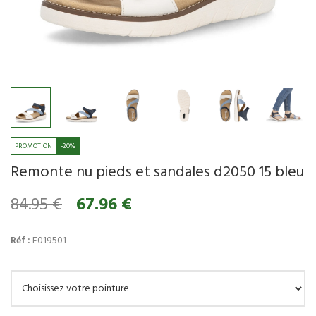
-20%
Remonte nu pieds et sandales d2050 15 bleu
84.95 €
67.96 €
Réf :
F019501