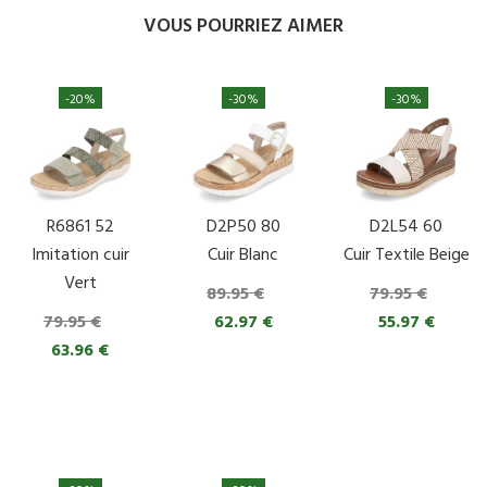
VOUS POURRIEZ AIMER
-20%
-30%
-30%
R6861 52
D2P50 80
D2L54 60
Imitation cuir
Cuir Blanc
Cuir Textile Beige
Vert
89.95 €
79.95 €
79.95 €
62.97 €
55.97 €
63.96 €