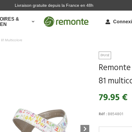
Livraison gratuite depuis la France en 48h
OIRES &
Connex
IEN
 81 Multicolore
Remonte 
81 multic
79.95 €
Réf :
B854801