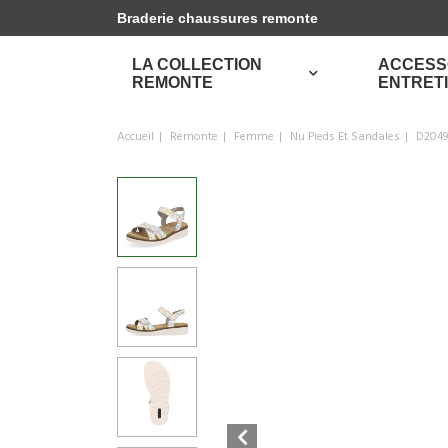
Braderie chaussures remonte
LA COLLECTION
ACCESS
REMONTE
ENTRET
Accueil
Remonte
Femme
Nu Pieds Et Sandales
D2049