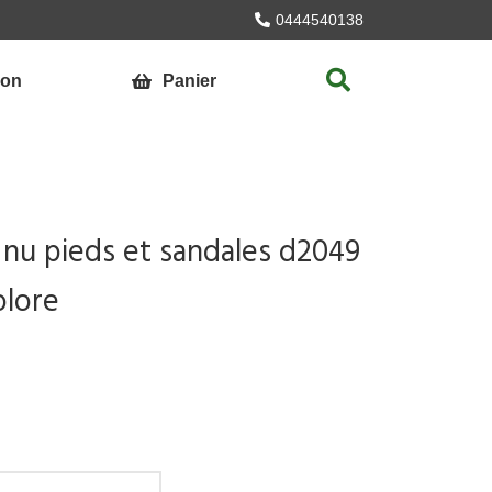
0444540138
ion
Panier
nu pieds et sandales d2049
olore