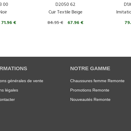
3 00
D2050 62
D1J
Noir
Cuir Textile Beige
Imitati
71.96 €
84.95 €
67.96 €
79
ORMATIONS
NOTRE GAMME
ions générales de vente
Chaussures femme Remonte
ns légales
Promotions Remonte
ontacter
Nouveautés Remonte