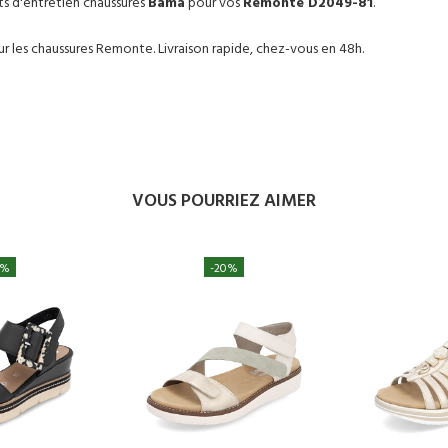
ts d'entretien chaussures
Bama
pour vos
Remonte D2049-81
.
 les chaussures Remonte. Livraison rapide, chez-vous en 48h.
VOUS POURRIEZ AIMER
0%
-20%