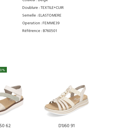
Couleur :
Beige
Doublure :
TEXTILE+CUIR
Semelle :
ELASTOMERE
Operation :
FEMME39
Référence :
B760501
20%
50 62
D1J60 91