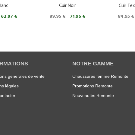
Blanc
Cuir Noir
Cuir Tex
62.97 €
89.95 €
71.96 €
84.95 €
ORMATIONS
NOTRE GAMME
ions générales de vente
Chaussures femme Remonte
ns légales
Promotions Remonte
ontacter
Nouveautés Remonte