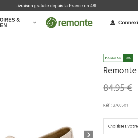
Livraison gratuite depuis la France en 48h
OIRES &
Connex
IEN
-30%
Remonte 
84.95 €
Réf :
B760501