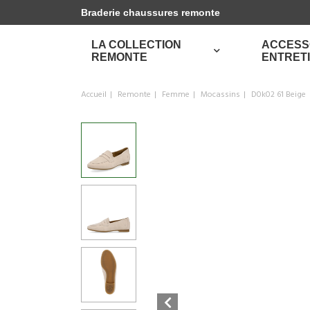
Braderie chaussures remonte
LA COLLECTION
ACCESS
REMONTE
ENTRET
Accueil
Remonte
Femme
Mocassins
D0k02 61 Beige