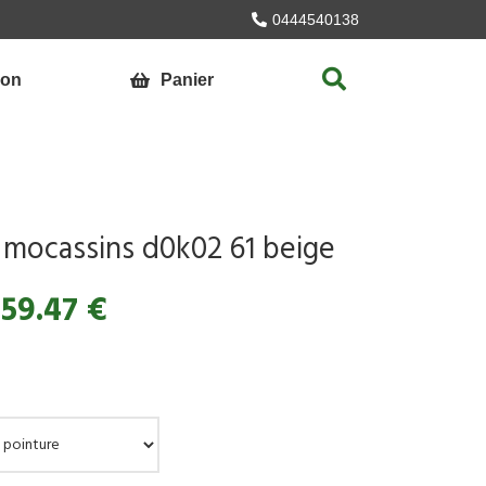
0444540138
ion
Panier
mocassins d0k02 61 beige
59.47 €