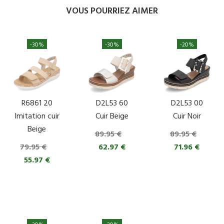
VOUS POURRIEZ AIMER
-30%
-30%
-20%
R6861 20
D2L53 60
D2L53 00
Imitation cuir
Cuir Beige
Cuir Noir
Beige
89.95 €
89.95 €
79.95 €
62.97 €
71.96 €
55.97 €