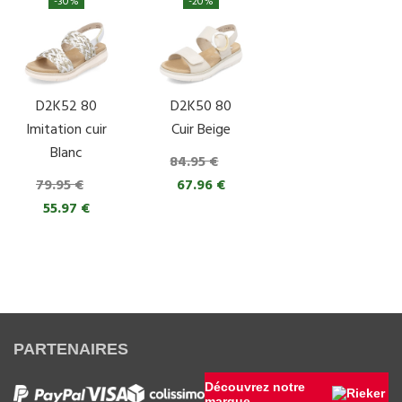
-30%
-20%
D2K52 80
D2K50 80
Imitation cuir
Cuir Beige
Blanc
84.95 €
79.95 €
67.96 €
55.97 €
PARTENAIRES
Découvrez notre
marque