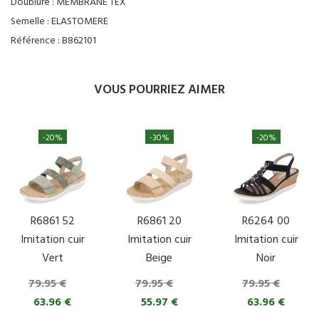
Doublure :
MEMBRANE TEX
Semelle :
ELASTOMERE
Référence :
B862101
VOUS POURRIEZ AIMER
-20%
-30%
-20%
R6861 52
R6861 20
R6264 00
Imitation cuir
Imitation cuir
Imitation cuir
Vert
Beige
Noir
79.95 €
79.95 €
79.95 €
63.96 €
55.97 €
63.96 €