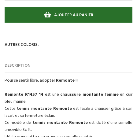
AJOUTER AU PANIER
AUTRES COLORIS :
DESCRIPTION
Pour se sentir libre, adopter
Remonte
!!!
Remonte R1457 14
est une
chaussure montante femme
en cuir
bleu marine .
Cette
tennis montante Remonte
est facile à chausser grâce à son
lacet et sa fermeture éclair.
Ce modèle de
tennis montante Remonte
est doté d'une semelle
amovible Soft.
Idéale pour cette saison avec sa semelle crantée.