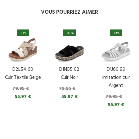
VOUS POURRIEZ AIMER
-30%
-30%
-30%
D2L54 60
D1N55 02
D1J60 90
Cuir Textile Beige
Cuir Noir
Imitation cuir
Argent
79.95 €
79.95 €
55.97 €
55.97 €
79.95 €
55.97 €