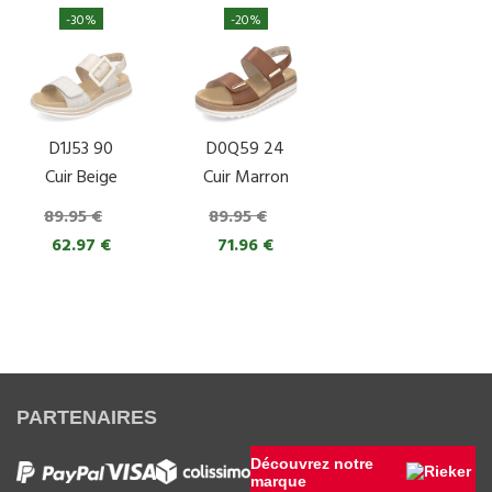
-30%
-20%
D1J53 90
D0Q59 24
Cuir Beige
Cuir Marron
89.95 €
89.95 €
62.97 €
71.96 €
PARTENAIRES
Découvrez notre
marque