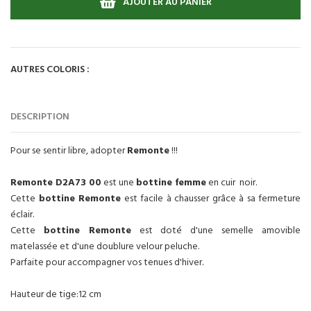
AJOUTER AU PANIER
AUTRES COLORIS :
DESCRIPTION
Pour se sentir libre, adopter
Remonte
!!!
Remonte D2A73 00
est une
bottine femme
en cuir noir.
Cette
bottine Remonte
est facile à chausser grâce à sa fermeture
éclair.
Cette
bottine Remonte
est doté d'une semelle amovible
matelassée et d'une doublure velour peluche.
Parfaite pour accompagner vos tenues d'hiver.
Hauteur de tige:12 cm