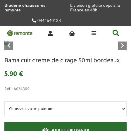
Braderie chaussures
Livraison gratuite depuis la
remonte
France en 48h
0444540138
Bama cuir creme de cirage 50ml bordeaux
5.90 €
Réf :
A064309
AJOUTER AU PANIER