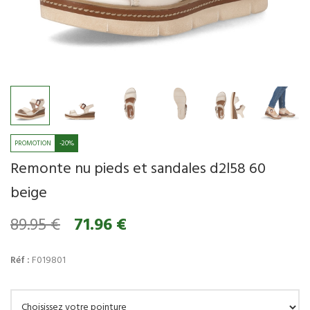
-20%
Remonte nu pieds et sandales d2l58 60
beige
89.95 €
71.96 €
Réf :
F019801